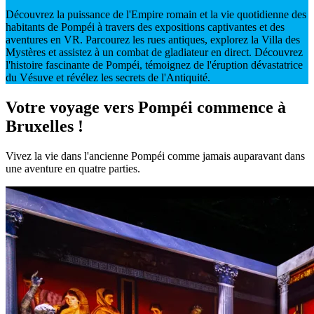
Découvrez la puissance de l'Empire romain et la vie quotidienne des
habitants de Pompéi à travers des expositions captivantes et des
aventures en VR. Parcourez les rues antiques, explorez la Villa des
Mystères et assistez à un combat de gladiateur en direct. Découvrez
l'histoire fascinante de Pompéi, témoignez de l'éruption dévastatrice
du Vésuve et révélez les secrets de l'Antiquité.
Votre voyage vers Pompéi commence à
Bruxelles !
Vivez la vie dans l'ancienne Pompéi comme jamais auparavant dans
une aventure en quatre parties.