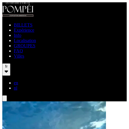
BILLETS
Expérience
Info
Localisation
GROUPES
FAQ
Villes
fr
en
nl