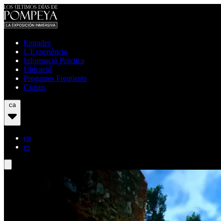
Entrades
L'Experiència
Informació Pràctica
Ubicació
Preguntes Freqüents
Ciutats
ca
en
es