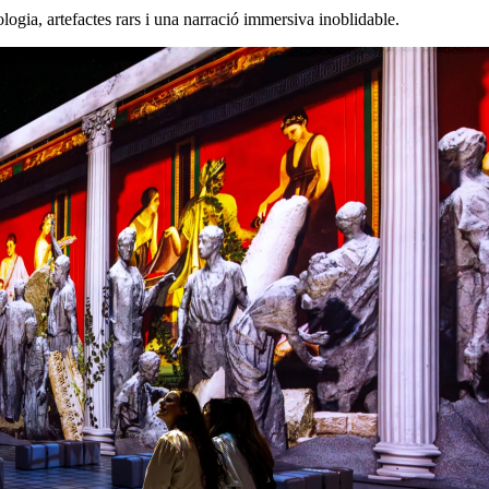
logia, artefactes rars i una narració immersiva inoblidable.